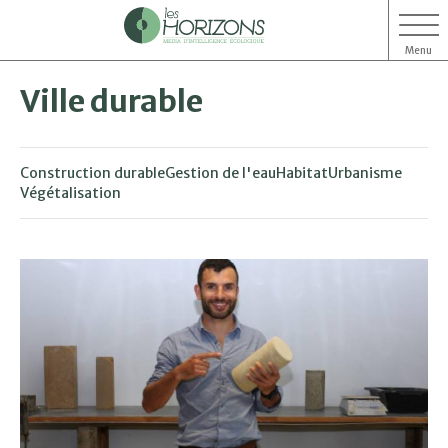
Menu
Aller
Aller
Ville durable
au
au
contenu
menu
Construction durable
Gestion de l'eau
Habitat
Urbanisme
Végétalisation