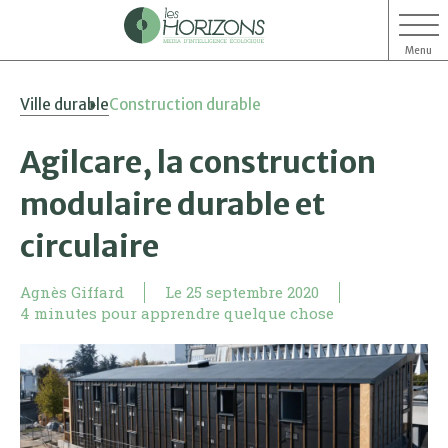
Menu
Aller
Aller
Ville durable
Construction durable
au
au
contenu
menu
Agilcare, la construction
modulaire durable et
circulaire
Agnès Giffard
Le
25 septembre 2020
4 minutes pour apprendre quelque chose