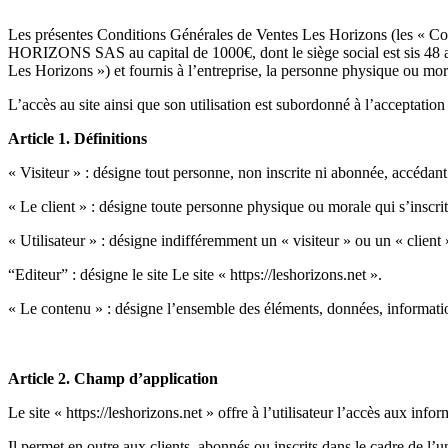
Les présentes Conditions Générales de Ventes Les Horizons (les « Con
HORIZONS SAS au capital de 1000€, dont le siège social est sis 48 
Les Horizons ») et fournis à l’entreprise, la personne physique ou mo
L’accès au site ainsi que son utilisation est subordonné à l’acceptation
Article 1. Définitions
« Visiteur » : désigne tout personne, non inscrite ni abonnée, accédant
« Le client » : désigne toute personne physique ou morale qui s’inscrit
« Utilisateur » : désigne indifféremment un « visiteur » ou un « client »
“Editeur” : désigne le site Le site « https://leshorizons.net ».
« Le contenu » : désigne l’ensemble des éléments, données, informations,
Article 2. Champ d’application
Le site « https://leshorizons.net » offre à l’utilisateur l’accès aux inf
Il permet en outre aux clients, abonnés ou inscrits dans le cadre de l’