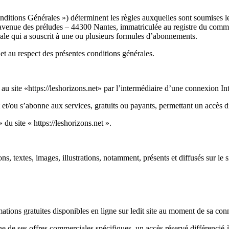
ditions Générales ») déterminent les règles auxquelles sont soumises 
avenue des préludes – 44300 Nantes, immatriculée au registre du comm
rale qui a souscrit à une ou plusieurs formules d’abonnements.
 et au respect des présentes conditions générales.
 au site «https://leshorizons.net» par l’intermédiaire d’une connexion Int
 et/ou s’abonne aux services, gratuits ou payants, permettant un accès di
 du site « https://leshorizons.net ».
 textes, images, illustrations, notamment, présents et diffusés sur le sit
ormations gratuites disponibles en ligne sur ledit site au moment de sa co
une de ses offres commerciales spécifiques, un accès réservé différencié