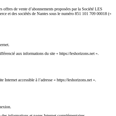
les offres de vente d’abonnements proposées par la Société LES
erce et des sociétés de Nantes sous le numéro 851 101 709 00018 («
ernet.
fférencié aux informations du site « https://leshorizons.net ».
e Internet accessible à l’adresse « https://leshorizons.net ».
nnexion.
 à des informations et pages Internet complémentaires.