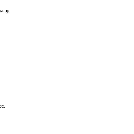
champ
se.