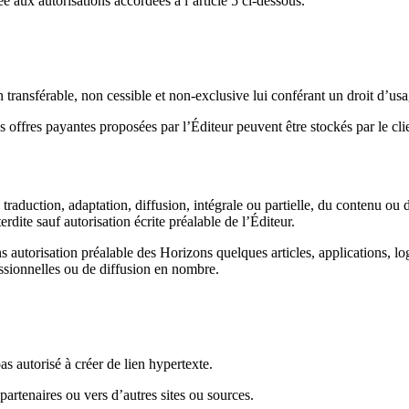
tée aux autorisations accordées à l’article 5 ci-dessous.
 transférable, non cessible et non-exclusive lui conférant un droit d’usag
es offres payantes proposées par l’Éditeur peuvent être stockés par le c
traduction, adaptation, diffusion, intégrale ou partielle, du contenu ou d
dite sauf autorisation écrite préalable de l’Éditeur.
sans autorisation préalable des Horizons quelques articles, applications, l
essionnelles ou de diffusion en nombre.
pas autorisé à créer de lien hypertexte.
 partenaires ou vers d’autres sites ou sources.