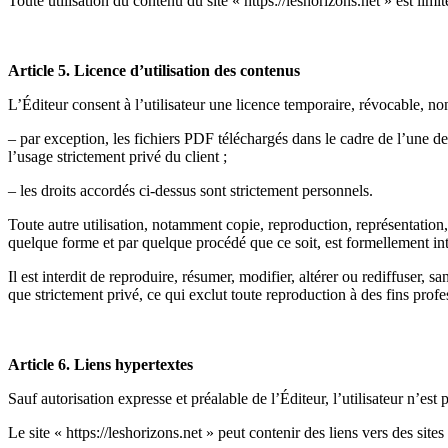
Toute utilisation du contenu du site « https://leshorizons.net » est limi
Article 5. Licence d’utilisation des contenus
L’Éditeur consent à l’utilisateur une licence temporaire, révocable, non
– par exception, les fichiers PDF téléchargés dans le cadre de l’une d
l’usage strictement privé du client ;
– les droits accordés ci-dessus sont strictement personnels.
Toute autre utilisation, notamment copie, reproduction, représentation, 
quelque forme et par quelque procédé que ce soit, est formellement inter
Il est interdit de reproduire, résumer, modifier, altérer ou rediffuser, 
que strictement privé, ce qui exclut toute reproduction à des fins prof
Article 6. Liens hypertextes
Sauf autorisation expresse et préalable de l’Éditeur, l’utilisateur n’est 
Le site « https://leshorizons.net » peut contenir des liens vers des sites