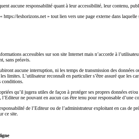
nt aucune responsabilité quant à leur accessibilité, leur contenu, publicit
 https://leshorizons.net » tout lien vers une page externe dans laquelle s
nformations accessibles sur son site Internet mais n’accorde à l’utilisate
t, sans préavis.
ubiront aucune interruption, ni les temps de transmission des données ou
t les limites. L’utilisateur reconnaît en particulier s’être assuré que les 
s conditions.
propriées qu’il jugera utiles de façon à protéger ses propres données et/o
net, l’Editeur ne pouvant en aucun cas être tenu pour responsable d’une c
sponsabilité de l’Editeur ou de l’administrateur exploitant en cas de pré
r ce site.
ligne