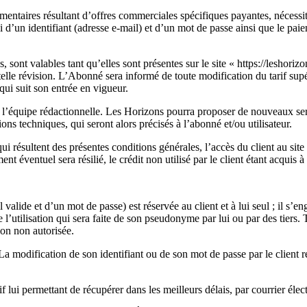
ntaires résultant d’offres commerciales spécifiques payantes, nécessite l’
ui d’un identifiant (adresse e-mail) et d’un mot de passe ainsi que le pai
, sont valables tant qu’elles sont présentes sur le site « https://leshorizo
 telle révision. L’Abonné sera informé de toute modification du tarif supé
i suit son entrée en vigueur.
 l’équipe rédactionnelle. Les Horizons pourra proposer de nouveaux servic
ions techniques, qui seront alors précisés à l’abonné et/ou utilisateur.
 qui résultent des présentes conditions générales, l’accès du client au s
éventuel sera résilié, le crédit non utilisé par le client étant acquis à 
valide et d’un mot de passe) est réservée au client et à lui seul ; il s’e
utilisation qui sera faite de son pseudonyme par lui ou par des tiers. T
ion non autorisée.
 La modification de son identifiant ou de son mot de passe par le client
tif lui permettant de récupérer dans les meilleurs délais, par courrier é