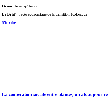
Green :
le récap’ hebdo
Le Brief :
l’actu économique de la transition écologique
S'inscrire
La coopération sociale entre plantes, un atout pour réd