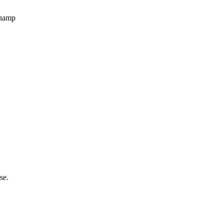
champ
se.