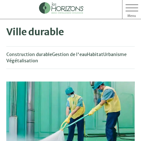
Menu
Aller
Aller
Ville durable
au
au
contenu
menu
Construction durable
Gestion de l'eau
Habitat
Urbanisme
Végétalisation