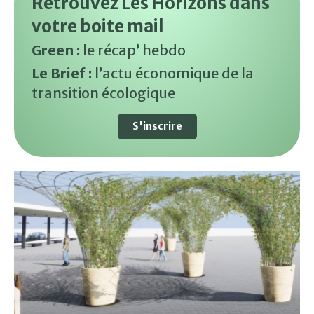
Retrouvez Les Horizons dans
votre boite mail
Green :
le récap’ hebdo
Le Brief :
l’actu économique de la
transition écologique
S'inscrire