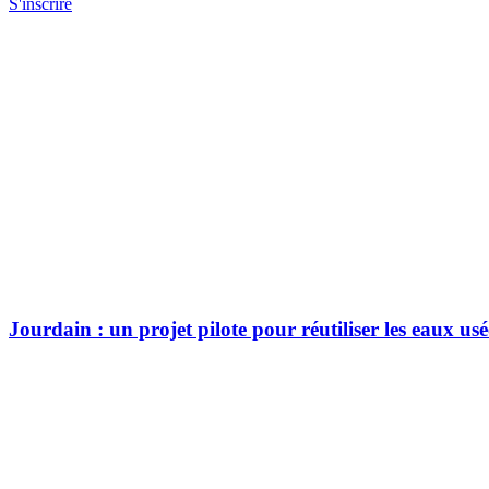
S'inscrire
Jourdain : un projet pilote pour réutiliser les eaux us