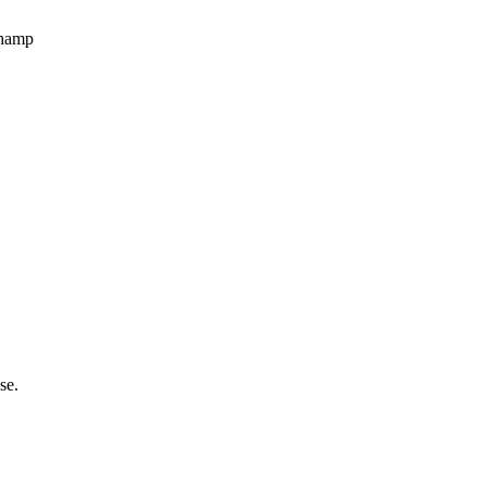
champ
se.