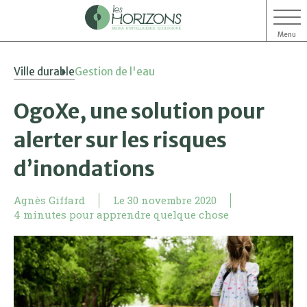
Menu
Aller
Aller
Ville durable
Gestion de l'eau
au
au
contenu
menu
OgoXe, une solution pour
alerter sur les risques
d’inondations
Agnès Giffard
Le
30 novembre 2020
4 minutes pour apprendre quelque chose