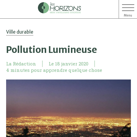
Menu
Aller
Aller
Ville durable
au
au
contenu
menu
Pollution Lumineuse
La Rédaction
Le
18 janvier 2020
4 minutes pour apprendre quelque chose