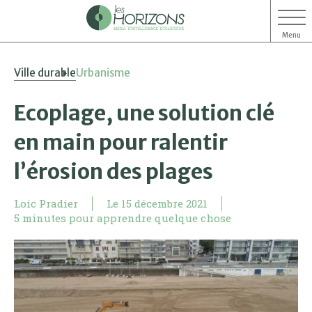
Menu
Aller
Aller
Ville durable
Urbanisme
au
au
contenu
menu
Ecoplage, une solution clé
en main pour ralentir
l’érosion des plages
Loic Pradier
Le
15 décembre 2021
5 minutes pour apprendre quelque chose