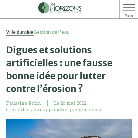
Menu
Aller
Aller
Ville durable
Gestion de l'eau
au
au
contenu
menu
Digues et solutions
artificielles : une fausse
bonne idée pour lutter
contre l’érosion ?
Faustine Rolin
Le
20 mai 2022
6 minutes pour apprendre quelque chose