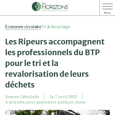
Menu
Aller
Aller
Économie circulaire
Tri & Recyclage
au
au
contenu
menu
Les Ripeurs accompagnent
les professionnels du BTP
pour le tri et la
revalorisation de leurs
déchets
Oceane Cebollada
Le
7 avril 2022
4 minutes pour apprendre quelque chose