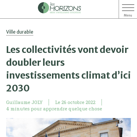
Menu
Aller
Aller
Ville durable
au
au
contenu
menu
Les collectivités vont devoir
doubler leurs
investissements climat d’ici
2030
Guillaume JOLY
Le
26 octobre 2022
4 minutes pour apprendre quelque chose