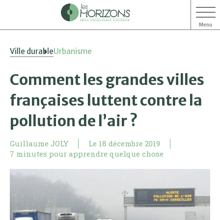
Menu
Aller
Aller
Ville durable
Urbanisme
au
au
contenu
menu
Comment les grandes villes
françaises luttent contre la
pollution de l’air ?
Guillaume JOLY
Le
18 décembre 2019
7 minutes pour apprendre quelque chose