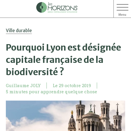
Menu
Aller
Aller
Ville durable
au
au
contenu
menu
Pourquoi Lyon est désignée
capitale française de la
biodiversité ?
Guillaume JOLY
Le
29 octobre 2019
5 minutes pour apprendre quelque chose