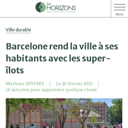
Menu
Aller
Aller
Ville durable
au
au
contenu
menu
Barcelone rend la ville à ses
habitants avec les super-
îlots
Mathieu DESPREZ
Le
20 février 2023
10 minutes pour apprendre quelque chose