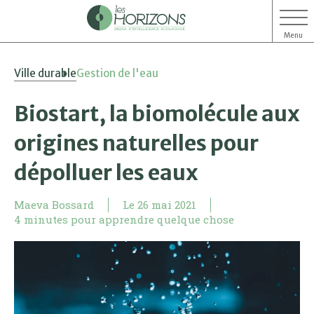
Menu
Aller
Aller
Ville durable
Gestion de l'eau
au
au
contenu
menu
Biostart, la biomolécule aux
origines naturelles pour
dépolluer les eaux
Maeva Bossard
Le
26 mai 2021
4 minutes pour apprendre quelque chose