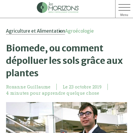
Menu
Aller
Aller
Agriculture et Alimentation
Agroécologie
au
au
contenu
menu
Biomede, ou comment
dépolluer les sols grâce aux
plantes
Roxanne Guillaume
Le
23 octobre 2019
4 minutes pour apprendre quelque chose