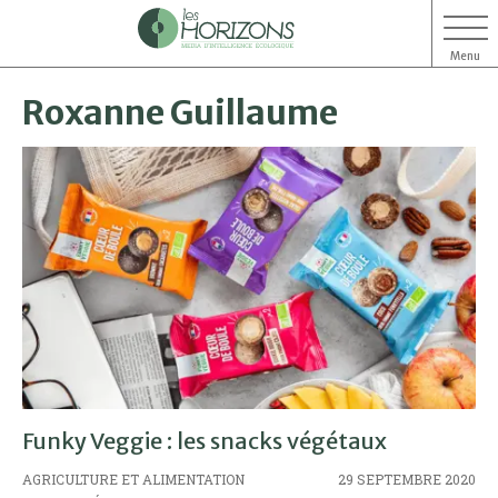
Menu
Aller
Aller
Roxanne Guillaume
au
au
contenu
menu
Funky Veggie : les snacks végétaux
AGRICULTURE ET ALIMENTATION
29 SEPTEMBRE 2020