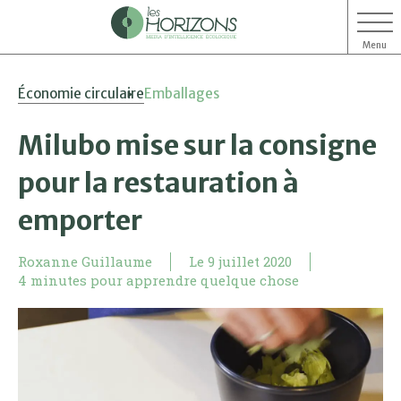
Menu
Aller
Aller
Économie circulaire
Emballages
au
au
contenu
menu
Milubo mise sur la consigne
pour la restauration à
emporter
Roxanne Guillaume
Le
9 juillet 2020
4 minutes pour apprendre quelque chose