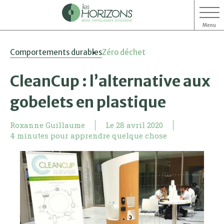
Menu
Aller
Aller
Comportements durables
Zéro déchet
au
au
contenu
menu
CleanCup : l’alternative aux
gobelets en plastique
Roxanne Guillaume
Le
28 avril 2020
4 minutes pour apprendre quelque chose