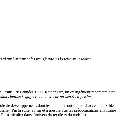
s vieux bateaux et les transforme en logements insolites
u milieu des années 1990. Reiner Pilz, un ex ingénieur reconverti archit
duits inutilisés gagnent de la valeur au lieu d’en perdre
”.
 voie de développement, dont les habitants ont du mal à accéder aux bie
l usage. Par la suite, au fur et à mesure que les préoccupations environ
. En particulier dans l’univers du textile et du mobilier.