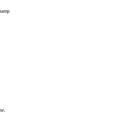
champ
se.