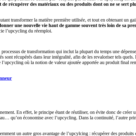
st de récupérer des matériaux ou des produits dont on ne se sert plu
utant transformer la matière première utilisée, et tout en obtenant un ga
 donner une nouvelle vie haut de gamme souvent très loin de sa pre
cie l’upcycling du réemploi.
 processus de transformation qui inclut la plupart du temps une dépense
 sont récupérés dans leur intégralité, afin de les revaloriser tels quels.
e l’upcycling où la notion de valeur ajoutée apportée au produit final re
onneur
nement. En effet, le principe étant de réutiliser, on évite donc de crée
au… qu’on économise avec l’upcycling. Dans la continuité, l’autre princi
demment un autre gros avantage de l’upcylcing : récupérer des produit