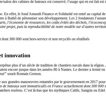
/salon des cabines de bateaux est conservé, l’usage qui en est fait est 
. En effet, le fond Amundi Finance et Solidarité est entré au capital de
ttre à Bathô de pérenniser son développement. Les 2 fondateurs l’assure
, l’économie de ressources, les coûts évités des déchets, l’écoconcept
otre projet, puis la reproductibilité de notre modèle sur d’autres territoi
dont 300 000 sont hors-service et non recyclés ou réutilisés
et innovation
erpétue plus d’un siècle de tradition de chantiers navals dans la région
xerçaient encore jusque dans les années 80 à Nantes. Le dernier a fermé e
inal”
sourit Romain Grenon.
ite aux grandes manoeuvres entamées par le gouvernement en 2017 pour ré
on de bateaux sont immatriculés en France actuellement dont 300 000 son
es ateliers rezéens. C’est là-bas que les mythiques Calife, Sangria ou Ed