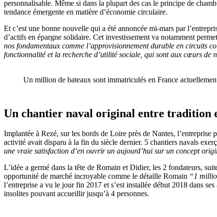
personnalisable. Même si dans la plupart des cas le principe de chambre
tendance émergente en matière d’économie circulaire.
Et c’est une bonne nouvelle qui a été annoncée mi-mars par l’entreprise
d’actifs en épargne solidaire. Cet investissement va notamment perme
nos fondamentaux comme l’approvisionnement durable en circuits courts
fonctionnalité et la recherche d’utilité sociale, qui sont aux cœurs de n
Un million de bateaux sont immatriculés en France actuellement 
Un chantier naval original entre tradition 
Implantée à Rezé, sur les bords de Loire près de Nantes, l’entreprise p
activité avait disparu à la fin du siècle dernier. 5 chantiers navals e
une vraie satisfaction d’en ouvrir un aujourd’hui sur un concept orig
L’idée a germé dans la tête de Romain et Didier, les 2 fondateurs, su
opportunité de marché incroyable comme le détaille Romain
“1 milli
l’entreprise a vu le jour fin 2017 et s’est installée début 2018 dans s
insolites pouvant accueillir jusqu’à 4 personnes.