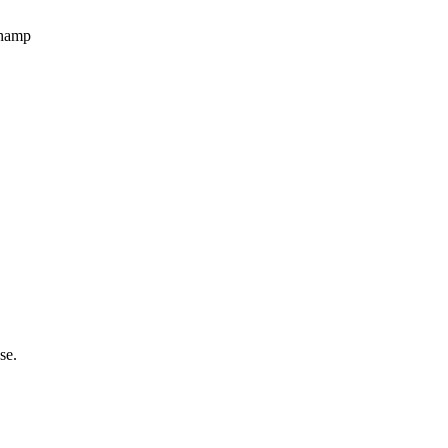
champ
se.