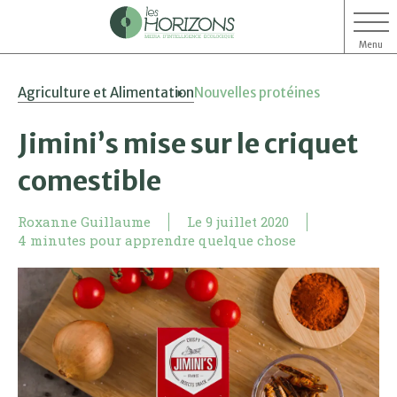
Menu
Aller
Aller
Agriculture et Alimentation
Nouvelles protéines
au
au
contenu
menu
Jimini’s mise sur le criquet
comestible
Roxanne Guillaume
Le
9 juillet 2020
4 minutes pour apprendre quelque chose