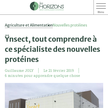
Menu
Aller
Aller
Agriculture et Alimentation
Nouvelles protéines
au
au
contenu
menu
Ÿnsect, tout comprendre à
ce spécialiste des nouvelles
protéines
Guillaume JOLY
Le
21 février 2019
6 minutes pour apprendre quelque chose