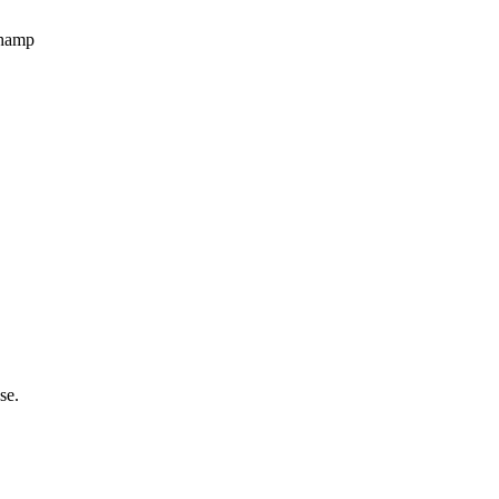
champ
se.