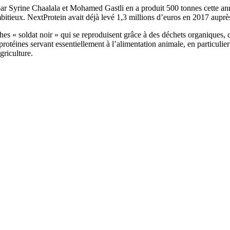
par Syrine Chaalala et Mohamed Gastli en a produit 500 tonnes cette ann
mbitieux. NextProtein avait déjà levé 1,3 millions d’euros en 2017 aupr
 « soldat noir » qui se reproduisent grâce à des déchets organiques, ce 
 protéines servant essentiellement à l’alimentation animale, en particuli
griculture.