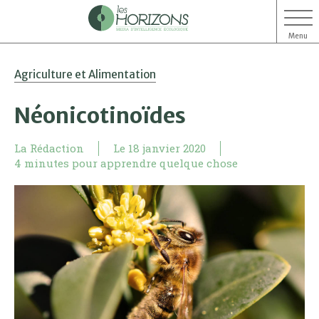
Menu
Aller
Aller
Agriculture et Alimentation
au
au
contenu
menu
Néonicotinoïdes
La Rédaction
Le
18 janvier 2020
4 minutes pour apprendre quelque chose