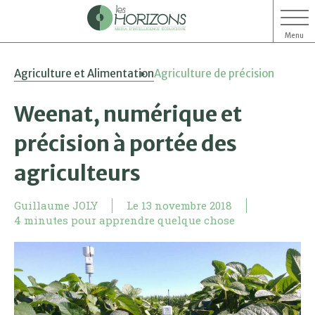
Menu
Aller
Aller
Agriculture et Alimentation
Agriculture de précision
au
au
contenu
menu
Weenat, numérique et
précision à portée des
agriculteurs
Guillaume JOLY
Le
13 novembre 2018
4 minutes pour apprendre quelque chose