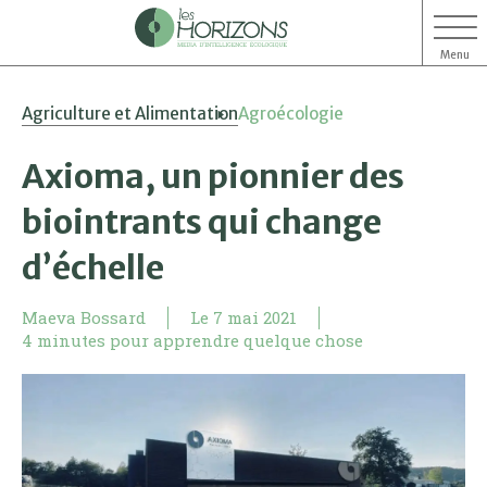
Menu
Aller
Aller
Agriculture et Alimentation
Agroécologie
au
au
contenu
menu
Axioma, un pionnier des
biointrants qui change
d’échelle
Maeva Bossard
Le
7 mai 2021
4 minutes pour apprendre quelque chose