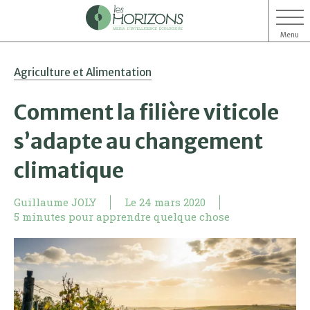
Menu
Aller
Aller
Agriculture et Alimentation
au
au
contenu
menu
Comment la filière viticole
s’adapte au changement
climatique
Guillaume JOLY
Le
24 mars 2020
5 minutes pour apprendre quelque chose