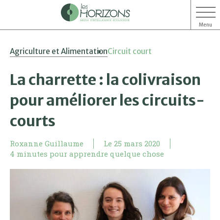
Menu
Aller
Aller
Agriculture et Alimentation
Circuit court
au
au
contenu
menu
La charrette : la colivraison
pour améliorer les circuits-
courts
Roxanne Guillaume
Le
25 mars 2020
4 minutes pour apprendre quelque chose