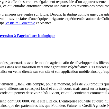
e gaz à effet de serre – est également responsable d’un appauvrissement d
rix, ce qui entraîne automatiquement une baisse des revenus des producte
emières pré-ventes sur Ulule. Depuis, la startup compte une quarantai
ent du savoir-faire d’une équipe dirigeante expérimentée autour de Col
tups
Vestiaire Collective
et Arianee.
version à l’agriculture biologique
es partenariats avec le monde agricole afin de développer des filières 
ires dans leur transition vers une agriculture
régénérative
. Ces filières
lise en vente directe sur son site et son application mobile ainsi qu’a
environ 1,3M€, elle compte, pour le moment, près de 260 produits qui 
ue d’ailleurs sur cet aspect local et circuit-court, mais aussi sur la transp
ode qui permet de savoir d’où il vient, ce qu’il contient et comment il 
 dont 500 000€ via le site Lita.co. L’entreprise souhaite aujourd’hui p
 ainsi que des partenaires tels que Founders Future, le Crédit Agricole 