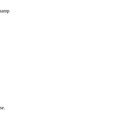
champ
se.