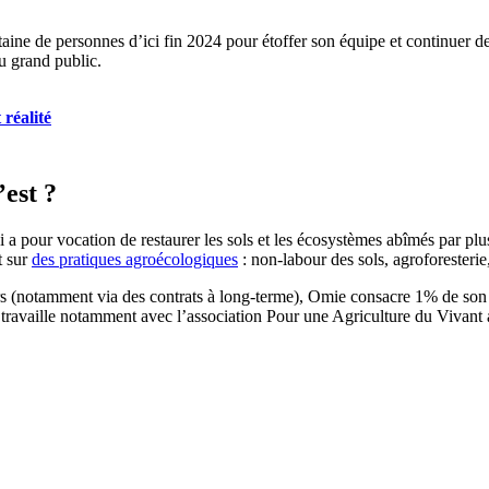
aine de personnes d’ici fin 2024 pour étoffer son équipe et continuer de
u grand public.
 réalité
’est ?
i a pour vocation de restaurer les sols et les écosystèmes abîmés par pl
t sur
des pratiques agroécologiques
: non-labour des sols, agroforesterie,
rs (notamment via des contrats à long-terme), Omie consacre 1% de son ch
e travaille notamment avec l’association Pour une Agriculture du Vivant af