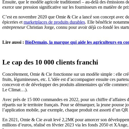
Ensuite, que le modèle agricole traditionnel – au-delà des émissions d
exerce une pression significative sur les fournisseurs en matière de p
C’est en novembre 2020 que Omie & Cie a lancé son concept avec de pr
épiceries et
marketplaces de produits durables
. Elle bénéficie notamm
entrepreneur
Christian Jorge, connu pour avoir déjà co-fondé les star
Lire aussi :
BioDemain, la marque qui aide les agriculteurs en con
Le cap des 10 000 clients franchi
Concrètement, Omie & Cie fonctionne sur un modèle simple : elle crée d
fruits, légumineuses, etc. L’idée est d’accompagner ensuite ces partena
concevoir et de développer des produits alimentaires qu’elle commercia
Le Climat…).
Avec près de 15 000 commandes en 2022, pour un chiffre d’affaires d’
répartis sur le territoire français. Pour se démarquer, la jeune pousse jo
l’application mobile, par exemple, chaque produit est assorti d’un QR c
En 2021, Omie & Cie avait levé 2,2M€ pour amorcer son développement,
millions d’euros, réalisé en février 2023 via les fonds 2050 et XAnge,