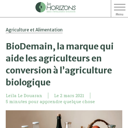
Menu
Aller
Aller
Agriculture et Alimentation
au
au
contenu
menu
BioDemain, la marque qui
aide les agriculteurs en
conversion à l’agriculture
biologique
Leïla Le Douaran
Le
2 mars 2021
5 minutes pour apprendre quelque chose