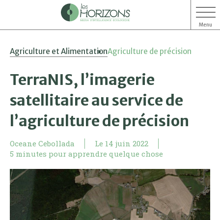
Menu
Aller
Aller
Agriculture et Alimentation
Agriculture de précision
au
au
contenu
menu
TerraNIS, l’imagerie
satellitaire au service de
l’agriculture de précision
Oceane Cebollada
Le
14 juin 2022
5 minutes pour apprendre quelque chose