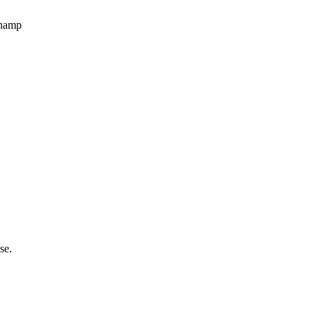
champ
se.