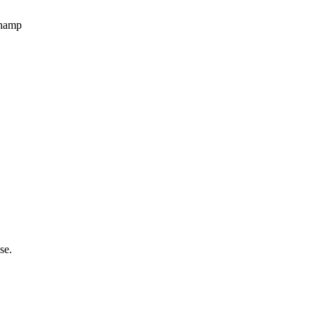
champ
se.