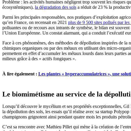
Problème : les activités humaines négligent trop souvent les risques q
écosystémiques),
la dégradation des sols
a réduit de 23 % la productiv
Parmi les principales responsables, nos pratiques d’exploitation agricol
qu’en France, on recensait en 2021
plus de 9 500 sites pollués par les a
polluantes ou de recours aux intrants de synthèse, le bilan est souvent cr
l’Union Européenne. Un constat alarmant, qui a conduit l’exécutif eu
Face à ces phénomènes, des méthodes de dépollution inspirées de la 
chimiques organiques ou par des métaux en utilisant des micro-organi
permettent en effet d’accumuler les métaux lourds dans leurs parties 
milieux grâce à des « actifs fongiques ».
À lire également :
Les plantes « hyperaccumulatrices », une soluti
Le biomimétisme au service de la dépollut
Lorsqu’il découvre le mycélium et ses propriétés exceptionnelles, Gil
la dépollution des sols, les essais qu’il réalise avec sa startup Polypo
champignons grignotent ainsi pendant quatre mois les produits pétrolier
C’est sa rencontre avec Mathieu Pillet qui mène à la création de l’entre