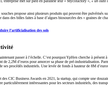
 L’entreprise met sur pied en parallèle leur « Mycofactory »,
« un outil 
ouches propose ainsi plusieurs produits qui peuvent être pulvérisés sur
r dans des billes faites à base d’algues biosourcées des « graines de ch
uire l’artificialisation des sols
tivité
 maintenant passer à l’échelle. C’est pourquoi YpHen cherche à présent 
ent de 2,2M d’euros pour amorcer sa phase de pré-industrialisation. Pa
ue de ses procédés industriels. Une levée de fonds à hauteur de 8M d’euro
 des CIC Business Awards en 2021, la startup, qui compte une douzain
re particulièrement intéressantes pour les secteurs industriels, des trans