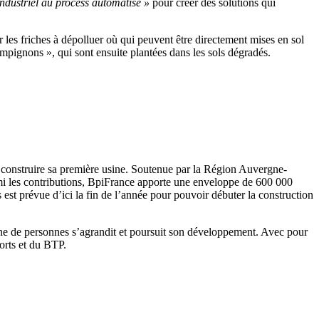
industriel au process automatisé »
pour créer des solutions qui
 les friches à dépolluer où qui peuvent être directement mises en sol
ampignons », qui sont ensuite plantées dans les sols dégradés.
à construire sa première usine. Soutenue par la Région Auvergne-
rmi les contributions, BpiFrance apporte une enveloppe de 600 000
s est prévue d’ici la fin de l’année pour pouvoir débuter la construction
e de personnes s’agrandit et poursuit son développement. Avec pour
ports et du BTP.