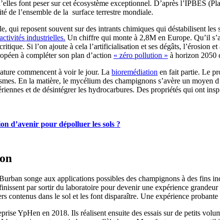
u’elles font peser sur cet écosystème exceptionnel. D’après l’IPBES (Pla
ité de l’ensemble de la surface terrestre mondiale.
e, qui reposent souvent sur des intrants chimiques qui déstabilisent les 
ctivités industrielles.
Un chiffre qui monte à 2,8M en Europe. Qu’il s’a
itique. Si l’on ajoute à cela l’artificialisation et ses dégâts, l’érosion 
ropéen à compléter son plan d’action
« zéro pollution »
à horizon 2050 d
nature commencent à voir le jour. La
bioremédiation
en fait partie. Le p
smes. En la matière, le mycélium des champignons s’avère un moyen d’a
aériennes et de désintégrer les hydrocarbures. Des propriétés qui ont in
on d’avenir pour dépolluer les sols ?
ion
 Burban songe aux applications possibles des champignons à des fins in
p finissent par sortir du laboratoire pour devenir une expérience grandeu
s contenus dans le sol et les font disparaître. Une expérience probante 
prise YpHen en 2018. Ils réalisent ensuite des essais sur de petits volume