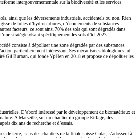
teforme intergouvernementale sur la biodiversité et les services
sols, ainsi que les déversements industriels, accidentels ou non. Rien
gisse de fuites d’hydrocarbures, d’écoulements de substances
et autres facteurs, ce sont ainsi 70% des sols qui sont dégradés dans
’une stratégie visant spécifiquement les sols d’ici 2023.
rocédé consiste à dépolluer une zone dégradée par des substances
ction particulièrement intéressant. Ses mécanismes biologiques lui
spiré Gil Burban, qui fonde YpHen en 2018 et propose de dépolluer les
dustrielles. D’abord intéressé par le développement de biomatériaux et
r nature. A Marseille, sur un chantier du groupe Eiffage, des
après dix ans de recherche et d’essais.
s de terre, issus des chantiers de la filiale suisse Colas, s’adossent à