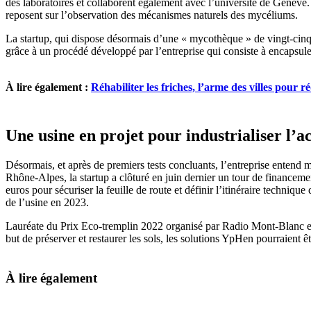
des laboratoires et collaborent également avec l’université de Genève.
reposent sur l’observation des mécanismes naturels des mycéliums.
La startup, qui dispose désormais d’une « mycothèque » de vingt-cinq s
grâce à un procédé développé par l’entreprise qui consiste à encapsule
À lire également :
Réhabiliter les friches, l’arme des villes pour réd
Une usine en projet pour industrialiser l’ac
Désormais, et après de premiers tests concluants, l’entreprise entend
Rhône-Alpes, la startup a clôturé en juin dernier un tour de financem
euros pour sécuriser la feuille de route et définir l’itinéraire techniq
de l’usine en 2023.
Lauréate du Prix Eco-tremplin 2022 organisé par Radio Mont-Blanc et
but de préserver et restaurer les sols, les solutions YpHen pourraient êt
À lire également