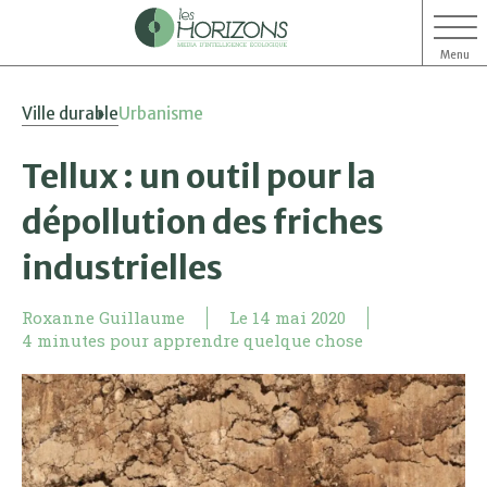
Menu
Aller
Aller
Ville durable
Urbanisme
au
au
contenu
menu
Tellux : un outil pour la
dépollution des friches
industrielles
Roxanne Guillaume
Le
14 mai 2020
4 minutes pour apprendre quelque chose