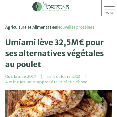
Menu
Aller
Aller
Agriculture et Alimentation
Nouvelles protéines
au
au
contenu
menu
Umiami lève 32,5M€ pour
ses alternatives végétales
au poulet
Guillaume JOLY
Le
4 octobre 2023
4 minutes pour apprendre quelque chose