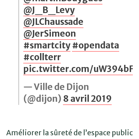
@J_B_Levy
@JLChaussade
@JerSimeon
#smartcity
#opendata
#collterr
pic.twitter.com/uW394bF
— Ville de Dijon
(@dijon)
8 avril 2019
Améliorer la sûreté de l’espace public