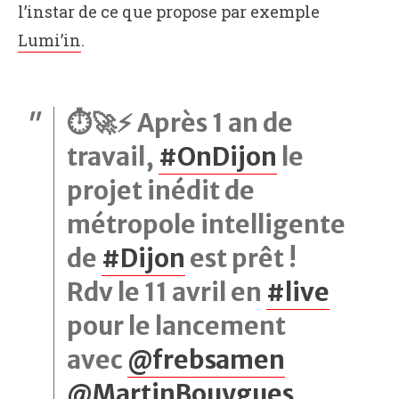
l’instar de ce que propose par exemple
Lumi’in
.
⏱️🚀⚡️ Après 1 an de
travail,
#OnDijon
le
projet inédit de
métropole intelligente
de
#Dijon
est prêt !
Rdv le 11 avril en
#live
pour le lancement
avec
@frebsamen
@MartinBouygues