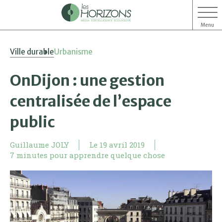
Menu
Aller
Aller
Ville durable
Urbanisme
au
au
contenu
menu
OnDijon : une gestion
centralisée de l’espace
public
Guillaume JOLY
Le
19 avril 2019
7 minutes pour apprendre quelque chose