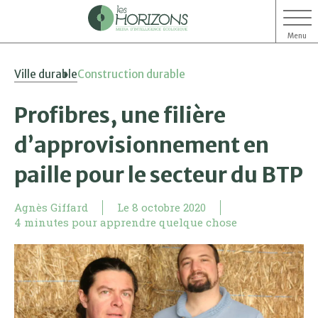
Menu
Aller
Aller
Ville durable
Construction durable
au
au
contenu
menu
Profibres, une filière
d’approvisionnement en
paille pour le secteur du BTP
Agnès Giffard
Le
8 octobre 2020
4 minutes pour apprendre quelque chose