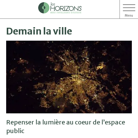
Menu
Aller
Aller
Demain la ville
au
au
contenu
menu
Repenser la lumière au coeur de l’espace
public