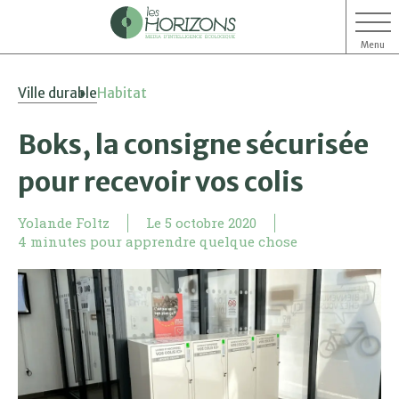
Menu
Aller
Aller
Ville durable
Habitat
au
au
contenu
menu
Boks, la consigne sécurisée
pour recevoir vos colis
Yolande Foltz
Le
5 octobre 2020
4 minutes pour apprendre quelque chose