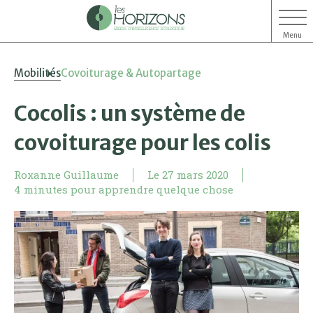
Menu
Aller
Aller
Mobilités
Covoiturage & Autopartage
au
au
contenu
menu
Cocolis : un système de
covoiturage pour les colis
Roxanne Guillaume
Le
27 mars 2020
4 minutes pour apprendre quelque chose