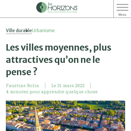
Menu
Aller
Aller
Ville durable
Urbanisme
au
au
contenu
menu
Les villes moyennes, plus
attractives qu’on ne le
pense ?
Faustine Rolin
Le
31 mars 2022
4 minutes pour apprendre quelque chose