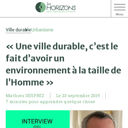
Menu
Aller
Aller
Ville durable
Urbanisme
au
au
contenu
menu
« Une ville durable, c’est le
fait d’avoir un
environnement à la taille de
l’Homme »
Mathieu DESPREZ
Le
23 septembre 2019
7 minutes pour apprendre quelque chose