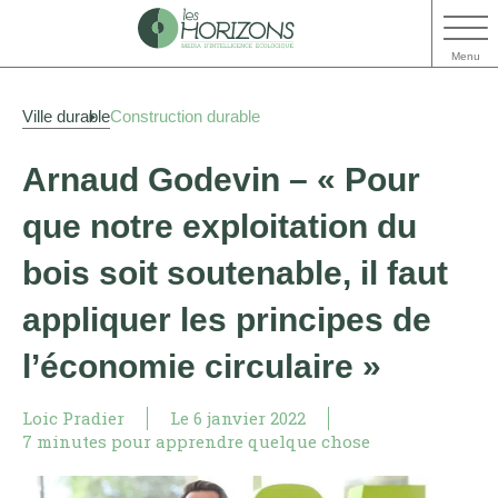
Menu
Aller
Aller
Ville durable
Construction durable
au
au
contenu
menu
Arnaud Godevin – « Pour
que notre exploitation du
bois soit soutenable, il faut
appliquer les principes de
l’économie circulaire »
Loic Pradier
Le
6 janvier 2022
7 minutes pour apprendre quelque chose