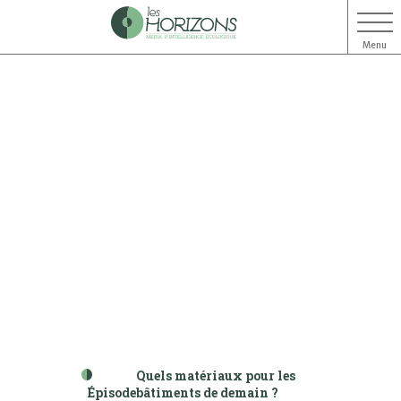
Menu
Aller
Aller
au
au
contenu
menu
Quels matériaux pour les
Épisode
bâtiments de demain ?