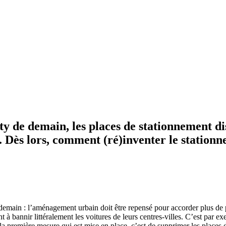
ity de demain, les places de stationnement dis
. Dès lors, comment (ré)inventer le station
e demain : l’aménagement urbain doit être repensé pour accorder plus de p
t à bannir littéralement les voitures de leurs centres-villes. C’est par 
 la première mesure qui est mise en place, c’est de supprimer les places