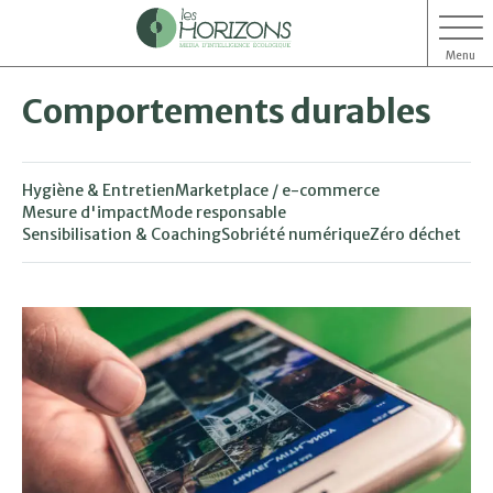
Menu
Aller
Aller
Comportements durables
au
au
contenu
menu
Hygiène & Entretien
Marketplace / e-commerce
Mesure d'impact
Mode responsable
Sensibilisation & Coaching
Sobriété numérique
Zéro déchet