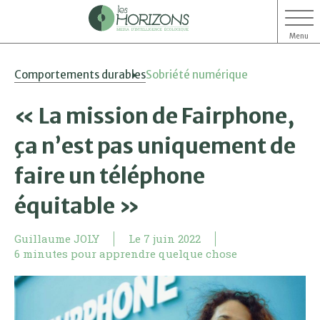
Menu
Aller
Aller
Comportements durables
Sobriété numérique
au
au
contenu
menu
« La mission de Fairphone,
ça n’est pas uniquement de
faire un téléphone
équitable »
Guillaume JOLY
Le
7 juin 2022
6 minutes pour apprendre quelque chose