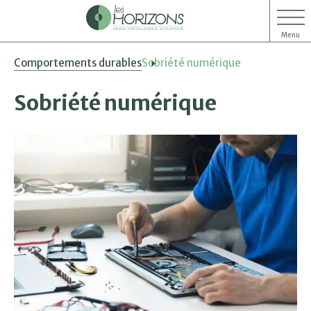
Menu
Aller
Aller
Comportements durables
Sobriété numérique
au
au
contenu
menu
Sobriété numérique